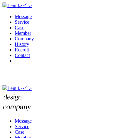
Message
Service
Case
Member
Company
History
Recruit
Contact
Message
Service
Case
Member